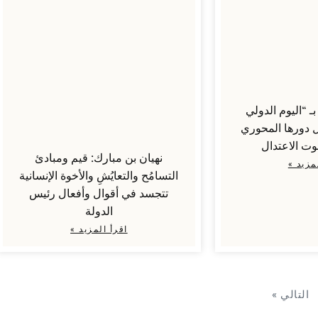
ـ “اليوم الدولي
 دورها المحوري
ت الاعتدال
نهيان بن مبارك: قيم ومبادئ
مزيد »
التسامُح والتعايُشِ والأخوة الإنسانية
تتجسد في أقوال وأفعال رئيس
الدولة
اقرأ المزيد »
التالي »