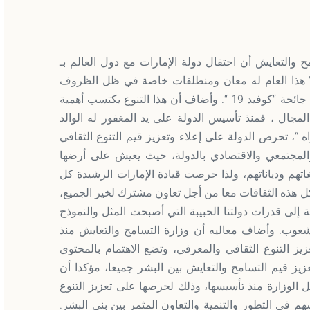
ح والتعايش أن احتفال دولة الإمارات مع دول العالم بـ
ية ” هذا العام له معان ومنطلقات خاصة في ظل الظروف
والتحديات التي تواجه العالم في ظل الآثار المترتبة على جائحة “كوفيد 19 “. وأضاف أن هذا التنوع يكتسب أهمية
 المجال ، فمنذ تأسيس الدولة على يد المغفور له الوالد
“، تحرص الدولة على إعلاء وتعزيز قيم التنوع الثقافي
ي والمجتمعي والاقتصادي بالدولة، حيث يعيش على أرضها
م ولغاتهم ودياناتهم، ولذا حرصت قيادة الإمارات الرشيدة كل
كل هذه الثقافات معا من أجل تعاون مشترك لخير الجميع،
 إلى قدرات دولتنا الحبيبة التي أصبحت المثل والنموذج
لشعوب. وأضاف معاليه أن وزارة التسامح والتعايش منذ
ز التنوع الثقافي والمعرفي، وتضع الاهتمام بالمحتوى
عزيز قيم التسامح والتعايش بين البشر جميعا، مؤكدا أن
 الوزارة منذ تأسيسها، وذلك لحرصها على تعزيز التنوع
هم في التطور والتنمية والتعاون المثمر بين بني البشر.