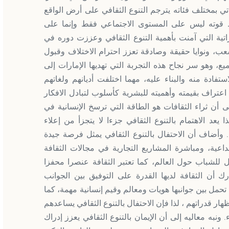
تي بمختلف فئاته يترجم التنوع الثقافي على أرض الواقع
اط قوته ليس على المستوى الاجتماعي فقط وإنما على
اتية التي آمنت بأهمية التنوع الثقافي وعززت دوره في
شعب، ونوايا حقيقة وصادقة تعزز احترام الاختلاف وقبول
ع، وهو سر نجاح هذه التجربة التي تهديها الإمارات إلى
تفادة منه والبناء عليه، مهما اختلفت أديانهم ولغاتهم
 اعتراف بقيمته وأهميته للبشرية كأسلوب لتبادل الافكار
على أن ثراء الثقافات هو الطاقة التي ترسخ الإنسانية في
 يعد الاهتمام بالتنوع الثقافي جزءا لا يتجزأ من إعلاء
وأضاف أن الاحتفال بالتنوع الثقافي يمثل فرصة جيدة
داعية، ومباشرة المشاريع التجارية في مجالات الثقافة
 للشباب حول العالم، كما تعتبر الثقافة عنصرا محفزا
رك أن الثقافة لديها القدرة على التوفيق بين الجوانب
ة تحمل بين جوانبها هويات ومعالم وقيم إنسانية مهمة، كما
ظهار قدراتهم ، لذا فإن الاحتفال بالتنوع الثقافي يساعدهم
ونبه معاليه إلى أن الإيمان بالتنوع الثقافي يعزز إدراك