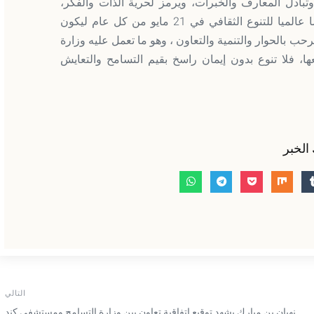
 وتبادل المعارف والخبرات، ويرمز لحرية الذات والفكر،
موجها التهنئة إلى منظمة الأمم المتحدة التي أقرت يوما عالميا للتنوع الثقافي في 21 مايو من كل عام ليكون
حب بالحوار والتنمية والتعاون ، وهو ما تعمل عليه وزارة
ا، فلا تنوع بدون إيمان راسخ بقيم التسامح والتعايش
الخبر
التالي
لإنسانية”
نهيان بن مبارك يشهد توقيع اتفاقية تعاون بين وزارة التسامح ومستشفى كند