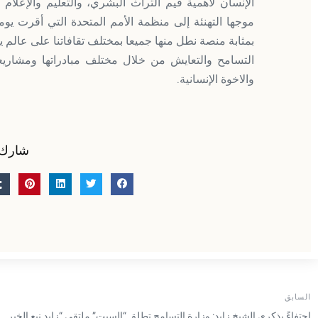
الإنسان لأهمية قيم التراث البشري، والتعليم والإعلام
بمثابة منصة نطل منها جميعا بمختلف تقافاتنا على عالم ير
التسامح والتعايش من خلال مختلف مبادراتها ومشاريعه
والاخوة الإنسانية.
شارك 
السابق
احتفاءً بذكرى الشيخ زايد: وزارة التسامح تطلق “السبت” ملتقى “زايد نبع الخير ل