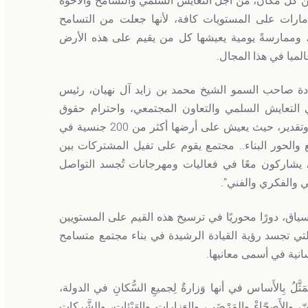
ن كل مكان، من أجل التعايش السلمي والتسامح والأخوة
لإمارات على المستويات كافة، لأنها جعلت من التسامح
معية، وممارسةً يومية يعيشها كل من يقيم على هذه الأرض
لميا في هذا المجال.
ادة صاحب السمو الشيخ محمد بن زايد آل نهيان، رئيس
 في التعايش السلمي والتعاون المجتمعي، واحترام حقوق
الإنسان وحرية الاعتقاد وممارسة الشعائر الدينية بحرية وتقدير، حيث يعيش على أرضها أكثر من 200 جنسية في
يع والحور البناء.. مجتمع يقوم على تفيل المشتركات بين
، يشاركون معًا في فعاليات ومهرجانات تُجسد التواصل
ني والفكري والفني”.
ياق، دورًا محوريًا في ترسيخ هذه القيم على المستويين
التي تجسد رؤية القيادة الرشيدة في بناء مجتمع متسامح
انية في أسمى معانيها.
َّلُ بِالأَساس في أنها وَزارةٌ لِجميعِ السُّكانِ في الدولة،
ِّنّ، والأَصِحّاءْ والمَرْضَى، والوَزاراتِ والهَيْئات، والشَّرِكات