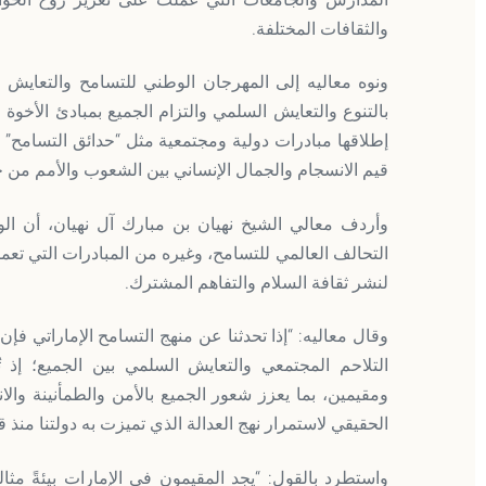
المدارس والجامعات التي عملت على تعزيز روح الحوار و
والثقافات المختلفة.
ونوه معاليه إلى المهرجان الوطني للتسامح والتعايش ا
بالتنوع والتعايش السلمي والتزام الجميع بمبادئ الأخوة ا
إطلاقها مبادرات دولية ومجتمعية مثل “حدائق التسامح” 
قيم الانسجام والجمال الإنساني بين الشعوب والأمم من خ
‎وأردف معالي الشيخ نهيان بن مبارك آل نهيان، أن الو
التحالف العالمي للتسامح، وغيره من المبادرات التي تع
لنشر ثقافة السلام والتفاهم المشترك.
وقال معاليه: “إذا تحدثنا عن منهج التسامح الإماراتي فإن ا
التلاحم المجتمعي والتعايش السلمي بين الجميع؛ إذ ت
ومقيمين، بما يعزز شعور الجميع بالأمن والطمأنينة والا
الحقيقي لاستمرار نهج العدالة الذي تميزت به دولتنا منذ قي
واستطرد بالقول: “يجد المقيمون في الإمارات بيئةً مثا