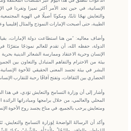
الدعوات تنطلق في هذا اليوم عبر المنصات المختلفة وم
الإنسانية، في حين تجد الأمر أكثر تميزا وتفردا في ا
والتعايش نهجًا ثابتًا، ومكونًا أصيلًا في الهوية المجت
الطيبة، حتى أصبحت الإمارات النموذج والمثال إقليميا وعا
وأضاف معاليه: “من هنا استطاعت دولة الإمارات، بقي
الدولة، حفظه الله، أن تقدم للعالم نموذجًا متفرّدًا
بيئة من الاحترام والتفاهم المتبادل والتعاون بين الجم
البشر في بيئة تجسد المعنى الحقيقي للأخوة الإنسانية
الحضاري بين الثقافات، وتفتح آفاقًا رحبة للتقارب الإنسا
وأشار إلى أن وزارة التسامح والتعايش تؤدي، في هذا الس
المحلي والعالمي، من خلال برامجها ومبادراتها الرائدة 
ومتعايش يرحب بالجميع، في مناخ يجسد روح الأخوة الإنس
وأكد أن الرسالةَ الواضحةَ لِوَزارة التسامح والتعايش، تَتَمَث
المُواطِن والوَافِد، والرَّجُلْ والْمَرْأَة، والشَّبابْ وكِبارُ الس