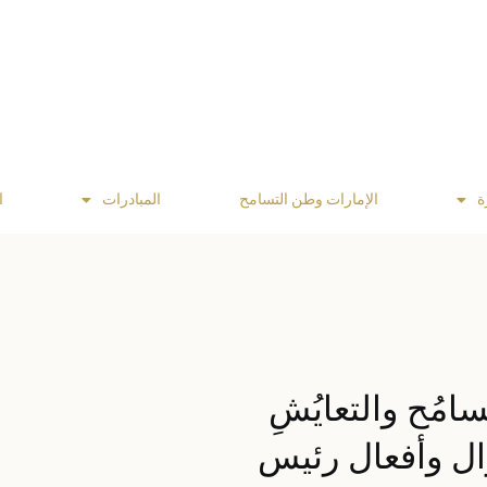
ة
الإمارات وطن التسامح
المبادرات
ا
امُح والتعايُشِ
وال وأفعال رئيس