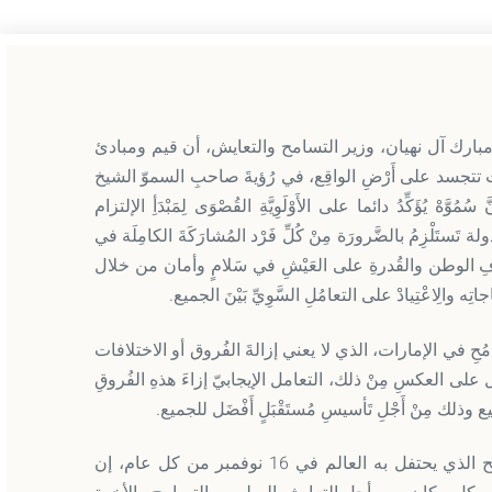
يان بن مبارك آل نهيان، وزير التسامح والتعايش، أن قيم ومبادئ
رات تتجسد على أَرْضِ الواقِع، في رُؤيةَ صاحبِ السموّ الشيخ
يُؤَكِّدُ دائما على الأَوْلَوِيَّةِ القُصْوَى لِمَبْدَأِ الإلتزام
ة تَستَلْزِمُ بالضَّرورَة مِنْ كُلِّ فَرْد المُشارَكَةَ الكامِلَة في
هدافِ الوطن والقُدرةِ على العَيْشِ في سَلامٍ وأمان من خلال
اتِه والِاعْتِيادْ على التعامُلِ السَّوِيِّ بَيْنَ الجميع.
سامُحِ في الإمارات، الذي لا يعني إزالةَ الفُروق أو الاختلافات
 بل على العكسِ مِنْ ذلك، التعامل الإيجابيّ إزاءَ هذهِ الفُروقِ
َميع وذلك مِنْ أَجْلِ تَأسيسِ مُستَقْبَلٍ أَفْضَل للجميع.
وقال في كلمته بمناسبة الاحتفال باليوم الدولي للتسامح الذي يحتفل به العالم في 16 نوفمبر من كل عام، إن