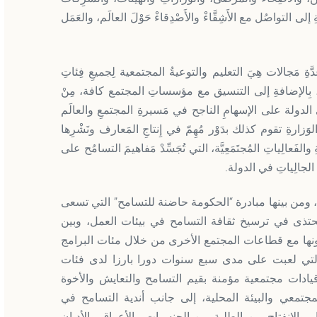
ى التواصُل مع الأَشِقَّاءْ والأَصْدِقاءْ حَوْلَ العالَم، والعَمَل
َّةِ مَجالات هِيَ التعليم والتوعيةُ المجتمعية لِجميعِ فِئاتِ
، بِالإضافةِ إلى التنسيق مع مؤسساتِ المجتمع كافة، مِنْ
في الدولة على الإسهامِ الناجح في مَسيرةِ المجتمعِ والعالَم
 الوَزارةِ تقوم كذلك بدَوْر مُهِمّ في إِنتاجِ المَعارف ونَشْرِها
لفَعالِياتِ المُجتَمَعِيَّة، التي تُجَسِّدْ مَفاهيمَ التسامُح على
ِ الجالِياتِ في الدولة.
 ومن بينها مبادرة “الحكومة حاضنة للتسامح” التي تسعى
يحتذى في ترسيخ ثقافة التسامح في بيئات العمل، وبين
اونها مع قطاعات المجتمع الأخرى من خلال مئات البرامج
 التي لعبت على مدى سبع سنوات دورا بارزا لدى فئات
يادات مجتمعية مؤمنة بقيم التسامح والتعايش والأخوة
جتمعي والبيئة المحلية، إلى جانب أندية التسامح في