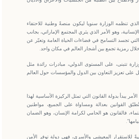
الانفتاح بين الطلبة من الجنسيات والأعراق والأديان
لذي تنظمه الوزارة سنويا ليكون منصةً وطنية للاحتفاء
لإنسانية، وهو الأمر الذي يثري المجتمع الإماراتي، بجانب
التي تجسد التسامح في فضاءات الحياة العامة وتعبّر عن
لال رمزية تجمع بين أشجار العالم في مكان واحد.
زارة تتبنى، على المستوى الدولي، مبادرات رائدة مثل
مل على تعزيز التعاون بين الدول والمؤسسات حول العالم
لأمر يبدأ بدولة القانون التي تمثل الركيزة الأساسية لهذا
ُطبّق القوانين بعدالة ومساواة على الجميع، مواطنين
نتماء، فالقانون هو الحامي لكرامة الإنسان، وهو الضمان
امها”.
ليةً للاستقرار المعيشي والأسري، فهي دولة توفر الأمن