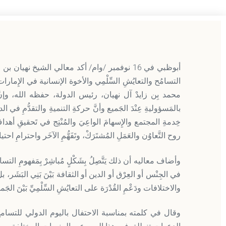
أبوظبي في 16 نوفمبر /وام/ أكد معالي الشيخ نه
التسامُح والتعايُشِ السِّلْمِي والأخوة الإنسانية في الإِما
محمد بِن زايدْ آل نهيان، رئيس الدولة، حفظه الله، وإنَّ سُمُوَّهْ 
بالمَسؤوليةِ عِنْدَ الجَميع وأنَّ حركةِ التنميةِ والتقدُّمِ في الدول
خِدمةِ المجتمع والإِسهامَ الواعِيَ والمُنْتِج في تَحقيقِ أ
روح التَّعاوُن والعَمَلِ المُشتَرَكْ، وتَفَهُّمِ الآخَر واحترامِ احتياج
وأضاف معاليه أن ذلك يَتَّصِلُ بِشَكْلٍ مُباشِرْ بِمَفهومِ الت
في الجِنْس أو العِرْق أو الدين أو الثقافة بَيْنَ بَنِي البَشَر،
والاختلافات ودَعْمِ القُدْرَة على التعايُشِ السِّلْمِيِّ بَيْنَ الج