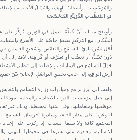
والمُؤَسَّسات، وأصحابُ الهِمَم، والعُمّالُ الأَجانب، بِالإضافةِ إل
مَعَ المُنَظَّماتِ الدَّوْلِيَّةِ المُتَخَصِّصَة.
وأوضح معاليه أنَّ خُطَّةَ العملْ في الوَزارة تُركِّزْ على عِد
السُّكان، مع التركيزِ بصفةٍ خاصّة على الأُسرةِ والشباب
أَجْلِ نَشْرِمَبادئِ التسامُحِ والتعايُش وتَشجيعِ العاملين 
دُونَ تَشَدُّد أو تَعَصُّب أو تَطَرُّف أو كَراهِيَة، لافتا إلى أن
حَوْلَ التسامُح في الإمارات، بِالإضافةِ إلى تَنظيمِ الأَنشِطةِ وا
أَرضِ الواقِع، إلى جانبِ تحقيقِ التواصُلِ الإيجابيّ بَيْنَ جَميع
ولفت إلى أبرز برامج ومبادرات وزارة التسامح والتعايش،
إلى جعل مؤسسات الدولة الاتحادية والمحلية نموذجًا 
موظفيها ومتعامليها، وفي بيئتها المحيطة، وذلك عبر تع
التوعوية على مدار العام، ومبادرة “فرسان التسامح”
المجتمع كافة ولا سيما الشباب؛ إذ ركزت على إعداد ق
الإنسانية، وقادرة على نشرها في محيطها المهني والم