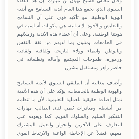
وقال معالي الشيخ نهيان بن مبارك: إن هذا اللقاء
السنوي الذي يجمع هذا العام أندية التسامح مع أندية
الهوية الوطنية، هو تأكيد قوي على أن التسامح
والتعايش والأخوة الإنسانية، هي مكونات أساسية في
هويتنا الوطنية، وعلى أن أعضاء هذه الأندية وزملائهم
في الجامعات يمثلون بما لديهم من ثقة بالنفس
وبالوطن وانتماء وولاء لتاريخه وثقافته ولقادته
ورموزه، طموحات المجتمع وآماله وتطلعاته في
حاضر زاهر ومستقبل مشرق.
وأضاف معاليه أن الملتقي السنوي لأندية التسامح
والهوية الوطنية بالجامعات، يؤكد على أن هذه الأندية
تمثل إضافة حقيقية للعملية التعليمية، لأن ما تنظمه
من أنشطة ومبادرات يُنمي لدى الطالب مهارات
التفكير السليم والسلوك القويم، كما ويعوده على
التعارف على الآخرين والحوار والعمل المشترك
معهم، فضلاً عن الإحاطة الواعية والارتباط القوي