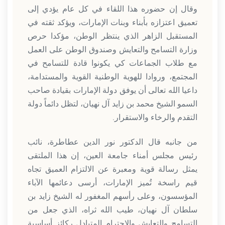
وقال إن حضوره هذا اللقاء في كل عام يؤدي إلى
تعميق اعتزازه بأبناء وبنات الإمارات، ويؤكد ثقته في
المستقبل الزاهر الذي ينتظر الوطن، مؤكدا حرص
وزارة التسامح والتعايش وصندوق الوطن على العمل
مع طلاب الجماعات كي يكونوا قادة للتسامح في
المجتمع، وروادا للهوية الوطنية القوية والمستدامة،
داعيا الله تعالى أن يوفق دولة الإمارات بقيادة صاحب
السمو الشيخ محمد بن زايد آل نهيان، لتظل دائماً دولة
التقدم والرخاء والاستقرار.
من جانبه قال الدكتور نور الدين عطاطرة، نائب
رئيس مجلس أمناء جامعة العين، إن هذا الملتقى
يمثل رسالة قوية ومعبرة عن الالتزام العميق تجاه
قيم راسخة تُميز الإمارات، أرسى دعائمها الآباء
المؤسسون، وعلى رأسهم المغفور له الشيخ زايد بن
سلطان آل نهيان، طيب الله ثراه، الذي جعل من
التسامح والتعايش والاحترام المتبادل ركائز أساسية