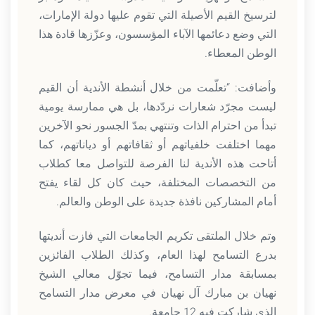
لترسيخ القيم الأصيلة التي تقوم عليها دولة الإمارات،
التي وضع دعائمها الآباء المؤسسون، وعزّزها قادة هذا
الوطن المعطاء.
وأضافت: “تعلّمت من خلال أنشطة الأندية أن القيم
ليست مجرّد شعارات نردّدها، بل هي ممارسة يومية
تبدأ من احترام الذات وتنتهي بمدّ الجسور نحو الآخرين
مهما اختلفت خلفياتهم أو ثقافاتهم أو دياناتهم، كما
أتاحت هذه الأندية لنا الفرصة للتواصل معا كطلاب
من التخصصات المختلفة، حيث كان كل لقاء يفتح
أمام المشاركين نافذة جديدة على الوطن والعالم.
وتم خلال الملتقى تكريم الجامعات التي فازت أنديتها
بدرع التسامح لهذا العام، وكذلك الطلاب الفائزين
بمسابقة مدار التسامح، فيما تجوّل معالي الشيخ
نهيان بن مبارك آل نهيان في معرض مدار التسامح
الذي شاركت فيه 12 جامعة.