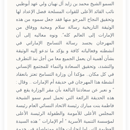
السمو الشيخ محمد بن زايد آل نهيان ولي عهد أبوظبي
نائب القائد الأعلى للقوات المسلحة فضل الإعداد لها
وتحقيق النجاح المرجو منها فقد جعل سموه من هذه
الوثيقة التاريخية رسالة سلام ومحبة ووفاق من
الإمارات إلى العالم كله”. ونوه معاليه إلى أن
المهرجان يجسد رسالة التسامح الإماراتي في
أنشطته وفعالياته كافة و يؤكد ما تدعو إليه الوثيقة
بشأن أهمية أن يعمل الجميع معا من أجل نبذ التطرف
والتشدد، وتحقيق السعادة والنماء للمجتمع الإنساني
في كل مكان.. مؤكدا أن وزارة التسامح تعتز بانعقاد
أنشطة هذا المهرجان في حديقة أم الإمارات .. وقال :
” و نعبر عن سعادتنا البالغة بأن مقر الوزارة يقع في
هذه الحديقة الرائعة التي تحمل اسم سمو الشيخة
فاطمة بنت مبارك رئيسة الاتحاد النسائي العام رئيسة
المجلس الأعلى للأمومة والطفولة الرئيسة الأعلى
لمؤسسة التنمية الأسرية ” أم الإمارات ” هذه السيدة
العظيمة التي لها إنجازات هائلة ومتواصلة في خدمة