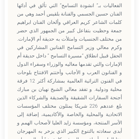
الفعاليات بـ” انشودة التسامح” التي تألق في أدائها
الفنان حسين الجسمي والفنانة بلقيس أحمد وهي من
كلمات الشاعر كريم العراقي وألحان الفنان ابراهيم
جمعة وحظيت بتفاعل كبير من الجمهور الذي حضر
من مختلف الجنسيات وامتلأت به حديقة أم الإمارات.
وكرم معالي وزير التسامح الفنانين المشاركين في
الحفل قبيل انطلاق “مسيرة التسامح ” داخل حديقة أم
الإمارات والتي تقدمها معاليه والوزراء وسفراء الدول
و الفنانون العرب و الأجانب وأختتم الافتتاح بلوحات
في الفنون التراثية العالمية بمشاركة أكثر 12 فرقة
محلية ودولية. و تفقد معالي الشيخ نهيان بن مبارك
أجنحة السفارات الشقيقة والصديقة والشركاء الذين
بلغ عددهم 226 شريكا يمثلون مختلف المؤسسات
الاتحادية والمحلية والخاصة والأكاديمية، إضافة إلى
الأسر المنتجة، ومؤسسة زايد العليا لأصحاب الهمم و
أبدى سعادته بالتنوع الكبير الذي يزخر به المهرجان