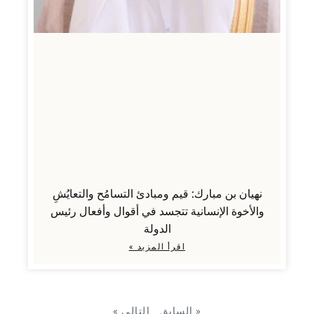
نهيان بن مبارك: قيم ومبادئ التسامُح والتعايُشِ
والأخوة الإنسانية تتجسد في أقوال وأفعال رئيس
الدولة
اقرأ المزيد »
« السابق
التالي »