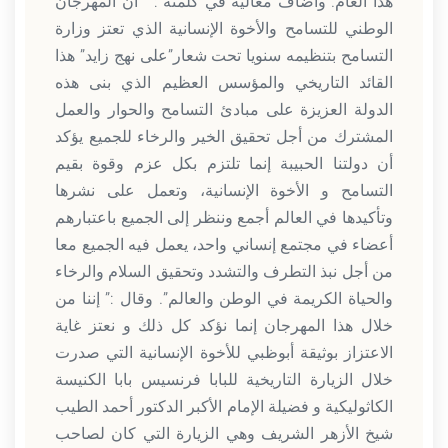
هذا العام. وأضاف معاليه في كلمته : ” أن المهرجان
الوطني للتسامح والأخوة الإنسانية الذي تعتز وزارة
التسامح بتنظيمه سنويا تحت شعار”على نهج زايد” هذا
القائد التاريخي والمؤسس العظيم الذي بنى هذه
الدولة العزيزة على مبادئ التسامح والحوار والعمل
المشترك من أجل تحقيق الخير والرخاء للجميع يؤكد
أن دولتنا الحبيبة إنما تلتزم بكل عزم وقوة بقيم
التسامح و الأخوة الإنسانية، وتعمل على نشرها
وتأكيدها في العالم أجمع وننظر إلى الجميع باعتبارهم
أعضاء في مجتمع إنساني واحد، يعمل فيه الجميع معا
من أجل نبذ التطرف والتشدد وتحقيق السلام والرخاء
والحياة الكريمة في الوطن والعالم”. وقال :” إننا من
خلال هذا المهرجان إنما نؤكد كل ذلك و نعتز غاية
الاعتزاز بوثيقة أبوظبي للأخوة الإنسانية التي صدرت
خلال الزيارة التاريخية للبابا فرنسيس بابا الكنيسة
الكاثوليكية و فضيلة الإمام الأكبر الدكتور أحمد الطيب
شيخ الأزهر الشريف وهي الزيارة التي كان لصاحب