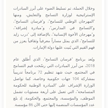
وخلال الحملة، تم تسليط الضوء على أبرز المبادرات
الإستراتيجية لوزارة التسامح والتعايش، ومنها
“المهرجان الوطني للتسامح”، و”فرسان التسامح”،
و”التسامح في المدارس”، و”مبادرة إشراقة”،
و”مهرجان الأخوة الإنسانية”، بالإضافة إلى “درب زايد
للتسامح”، الذي يمثل مساراً معرفياً وثقافياً يعزز من
فهم القيم التي بُنيت عليها دولة الإمارات.
ويُعد برنامج “فرسان التسامح”، الذي أُطلق عام
2018، من أبرز المبادرات التي رسّخت قيم التسامح
في المجتمع، حيث شهد تنظيم 72 برنامجاً تدريبياً
بمشاركة 104 جهات حكومية وخاصة، كما تواصل
الوزارة الإشراف على “المبادرة الوطنية للحكومة
المتسامحة”، التي تعمل على أربعة مستويات تشمل
الموظف، والمؤسسة، والمجتمع، والحكومة، إذ بلغ
عدد المؤسسات المنضمة إليها حتى الآن 86 مؤسسة.