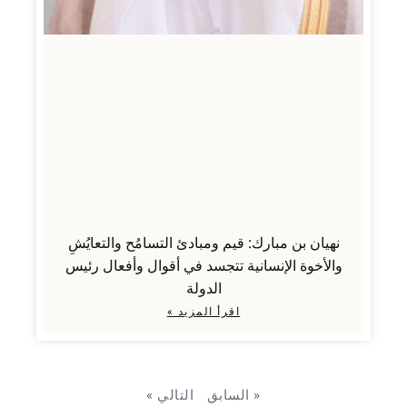
نهيان بن مبارك: قيم ومبادئ التسامُح والتعايُشِ
والأخوة الإنسانية تتجسد في أقوال وأفعال رئيس
الدولة
اقرأ المزيد »
« السابق
التالي »