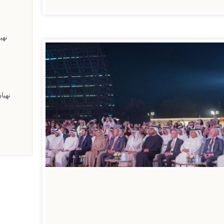
نهي
نهيا