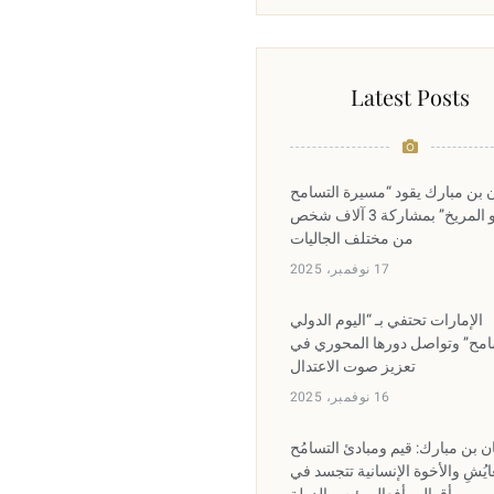
Latest Posts
ن بن مبارك يقود “مسيرة التسامح
نحو المريخ” بمشاركة 3 آلاف شخص
من مختلف الجاليات
17 نوفمبر، 2025
الإمارات تحتفي بـ “اليوم الدولي
امح” وتواصل دورها المحوري في
تعزيز صوت الاعتدال
16 نوفمبر، 2025
ان بن مبارك: قيم ومبادئ التسامُح
ايُشِ والأخوة الإنسانية تتجسد في