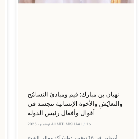
نهيان بن مبارك: قيم ومبادئ التسامُح
والتعايُشِ والأخوة الإنسانية تتجسد في
أقوال وأفعال رئيس الدولة
16 نوفمبر، 2025
AHMED MISHAAL
أبوظبي في 16 نوفمبر /وام/ أكد معالي الشيخ