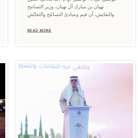
نهيان بن مبارك آل نهيان، وزير التسامح
والتعايش، أن قيم ومبادئ التسامُح والتعايُشِ
READ MORE