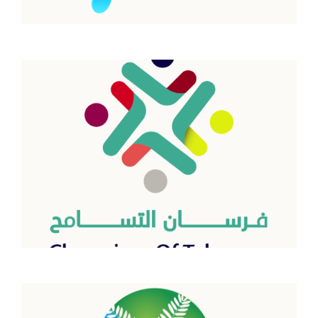
أندية التسامح
اقرأ المزيد