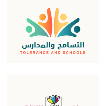
زهور التسامح
اقرأ المزيد