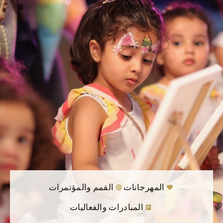
المهرجانات
القمم والمؤتمرات
المهرجان الوطني للتسامح و
المبادرات والفعاليات
التعايش